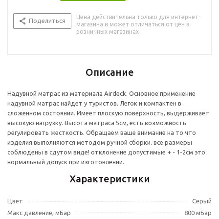
Цена действительна только для интернет-
Поделиться
магазина и может отличаться от цен в
розничных магазинах
Описание
Надувной матрас из материала Airdeck. Основное применение
надувной матрас найдет у туристов. Легок и компактен в
сложенном состоянии. Имеет плоскую поверхность, выдерживает
высокую нагрузку. Высота матраса 5см, есть возможность
регулировать жесткость. Обращаем ваше внимание на то что
изделия выполняются методом ручной сборки. все размеры
соблюдены в сдутом виде! отклонение допустимые + - 1-2см это
нормальный допуск при изготовлении.
Характеристики
Цвет
Серый
Макс давление, мБар
800 мБар