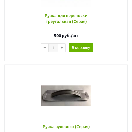
Ручка для переноски
треугольная (Серая)
500
руб.
/шт
В корзину
Ручка рулевого (Серая)