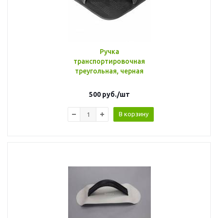
Ручка
транспортировочная
треугольная, черная
500
руб.
/шт
В корзину