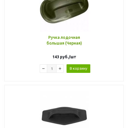
Ручка лодочная
большая (Черная)
143
руб.
/шт
В корзину