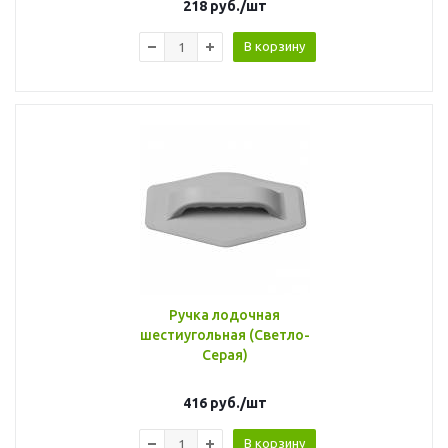
218
руб.
/шт
В корзину
Ручка лодочная
шестиугольная (Светло-
Серая)
416
руб.
/шт
В корзину