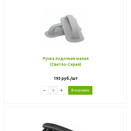
Ручка лодочная малая
(Светло-Серая)
193
руб.
/шт
В корзину