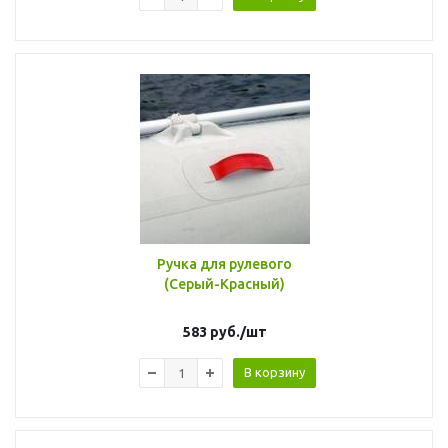
Ручка для рулевого
(Серый-Красный)
583
руб.
/шт
В корзину