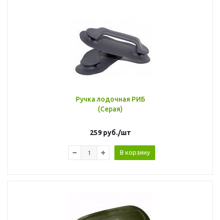
Ручка лодочная РИБ
(Cерая)
259
руб.
/шт
В корзину