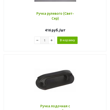
Ручка рулевого (Свет-
Сер)
416
руб.
/шт
В корзину
Ручка лодочная с