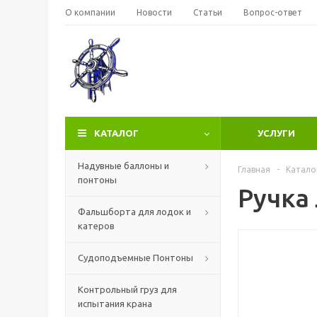
О компании
Новости
Статьи
Вопрос-ответ
КАТАЛОГ
УСЛУГИ
Надувные баллоны и
Главная
-
Катало
понтоны
Ручка
Фальшборта для лодок и
катеров
Судоподъемные Понтоны
Контрольный груз для
испытания крана