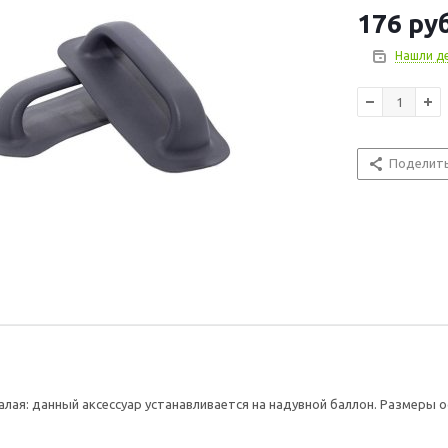
176
руб
Нашли д
Поделит
лая: данный аксессуар устанавливается на надувной баллон. Размеры ос