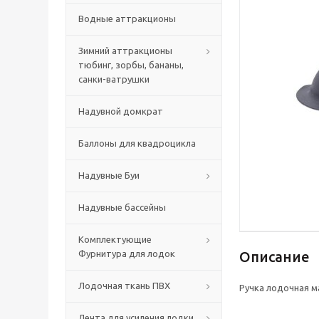
Водные аттракционы
Зимний аттракционы
тюбинг, зорбы, бананы,
санки-ватрушки
Надувной домкрат
Баллоны для квадроцикла
Надувные Буи
Надувные бассейны
Комплектующие
Фурнитура для лодок
Описание
Лодочная ткань ПВХ
Ручка лодочная ма
Лента для усиления лодки