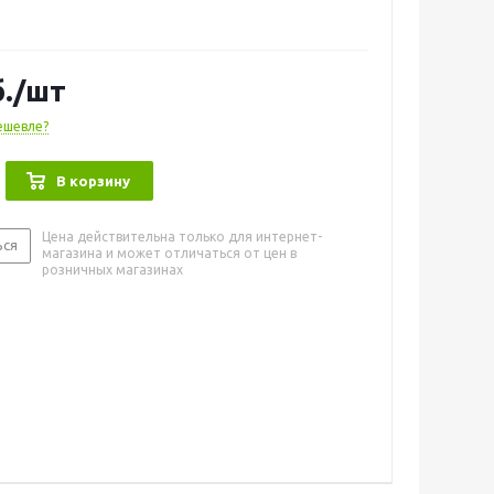
но на шланг большинства моделей насосов,
и -5001, -6001, -7001 и Bravo 12 и, может
я совместно с различными клапанами.
.
/шт
ешевле?
В корзину
Цена действительна только для интернет-
ься
магазина и может отличаться от цен в
розничных магазинах