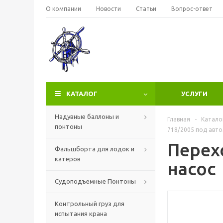
О компании
Новости
Статьи
Вопрос-ответ
КАТАЛОГ
УСЛУГИ
Надувные баллоны и
Главная
-
Катало
понтоны
718/2005 под авт
Перех
Фальшборта для лодок и
катеров
насос
Судоподъемные Понтоны
Контрольный груз для
испытания крана