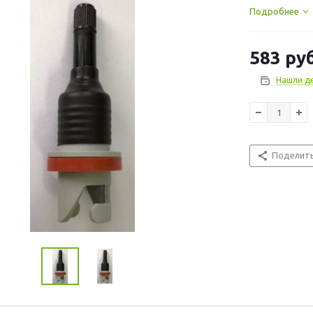
непосредствен
Подробнее
исключая модел
использоватьс
583
руб
Нашли д
Поделит