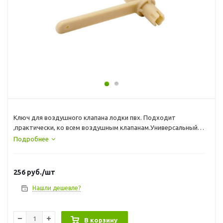
Ключ для воздушного клапана лодки пвх. Подходит
,практически, ко всем воздушным клапанам.Универсальный
ключ для клапанов Браво подходит как для клапана Bravo
Подробнее
2005, так и для клапана Bravo 2001 (узкая часть), Борика,
Голубева, Ceredi. Данный ключ позволяет поменять или
закрутить воздушный клапан в надувной лодке ПВХ. Для
256
руб.
/шт
удобства использования предусмотрена ручка.
Нашли дешевле?
В корзину