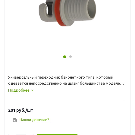
Универсальный переходник байонетного типа, который
одевается непосредственно на шланг большинства моделей
насосов, исключая модели -5001, -6001, -7001 и Bravo 12 и,
Подробнее
может использоваться совместно с различными клапанами.
201
руб.
/шт
Нашли дешевле?