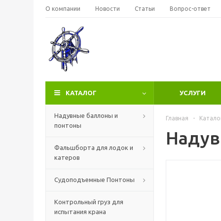
О компании
Новости
Статьи
Вопрос-ответ
КАТАЛОГ
УСЛУГИ
Надувные баллоны и
Главная
-
Катало
понтоны
Надув
Фальшборта для лодок и
катеров
Судоподъемные Понтоны
Контрольный груз для
испытания крана