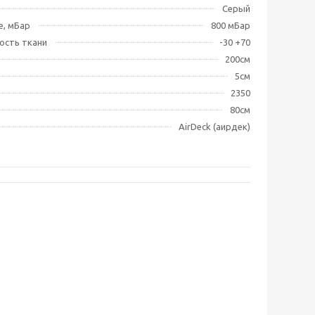
Серый
е, мБар
800 мБар
ость ткани
-30 +70
200см
5см
2350
80см
AirDeck (аирдек)