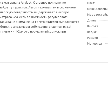
из материала Airdeck. Основное применение
Цвет
найдет у туристов. Легок и компактен в сложенном
Макс давлени
 плоскую поверхность, выдерживает высокую
Морозостойк
 матраса 5см, есть возможность регулировать
Длина
аем ваше внимание на то что изделия выполняются
Высота
борки. все размеры соблюдены в сдутом виде!
тимые + - 1-2см это нормальный допуск при
Вес, кг
Размер
Материал