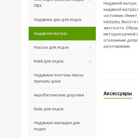
Надувной матрас 
ПВХ
надувной матрас 
состоянии. Имеет
Надувное дно для лодок
нагрузку. Высота
жесткость. Обращ
Надувной матрас
методом ручной с
отклонение допус
изготовлении.
Насосы для лодок
Клей для лодок
Надувные понтоны пирсы
причалы доки
Аксессуары
Акробатические дорожки
Киль для лодок
Надувные накладки для
лодки