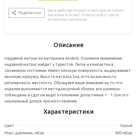
Цена действительна только для интернет-
Поделиться
магазина и может отличаться от цен в
розничных магазинах
Описание
Надувной матрас из материала Airdeck. Основное применение
надувной матрас найдет у туристов. Легок и компактен в
сложенном состоянии. Имеет плоскую поверхность, выдерживает
высокую нагрузку. Высота матраса 5см, есть возможность
регулировать жесткость. Обращаем ваше внимание на то что
изделия выполняются методом ручной сборки. все размеры
соблюдены в сдутом виде! отклонение допустимые + - 1-2см это
нормальный допуск при изготовлении.
Характеристики
Цвет
Серый
Макс давление, мБар
800 мБар