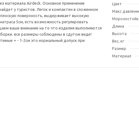
из материала Airdeck. Основное применение
Цвет
найдет у туристов. Легок и компактен в сложенном
Макс давлени
 плоскую поверхность, выдерживает высокую
Морозостойк
 матраса 5см, есть возможность регулировать
Длина
аем ваше внимание на то что изделия выполняются
Высота
борки. все размеры соблюдены в сдутом виде!
тимые + - 1-2см это нормальный допуск при
Вес, кг
Размер
Материал