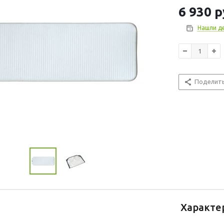
6 930
р
Нашли д
Поделит
Характе