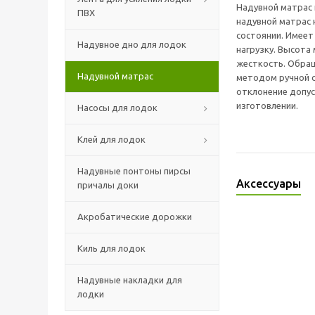
Надувной матрас 
ПВХ
надувной матрас 
состоянии. Имеет
Надувное дно для лодок
нагрузку. Высота
жесткость. Обращ
Надувной матрас
методом ручной с
отклонение допус
изготовлении.
Насосы для лодок
Клей для лодок
Надувные понтоны пирсы
Аксессуары
причалы доки
Акробатические дорожки
Киль для лодок
Надувные накладки для
лодки