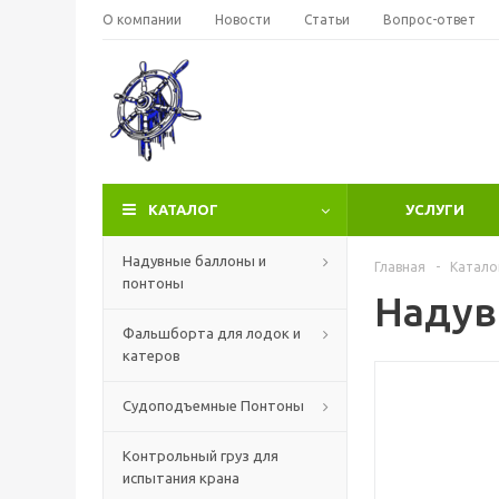
О компании
Новости
Статьи
Вопрос-ответ
КАТАЛОГ
УСЛУГИ
Надувные баллоны и
Главная
-
Катало
понтоны
Надув
Фальшборта для лодок и
катеров
Судоподъемные Понтоны
Контрольный груз для
испытания крана