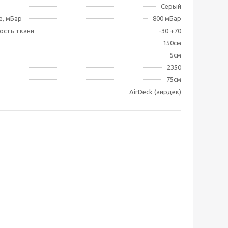
Серый
е, мБар
800 мБар
ость ткани
-30 +70
150см
5см
2350
75см
AirDeck (аирдек)