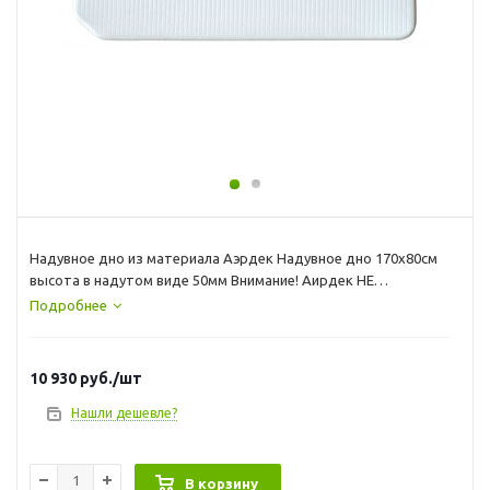
Надувное дно из материала Аэрдек Надувное дно 170х80см
высота в надутом виде 50мм Внимание! Аирдек НЕ
КИЛЬЕВЫХ ПВХ ЛОДОК ( этот лодки не имеющие надувной
Подробнее
киль)
10 930
руб.
/шт
Нашли дешевле?
В корзину