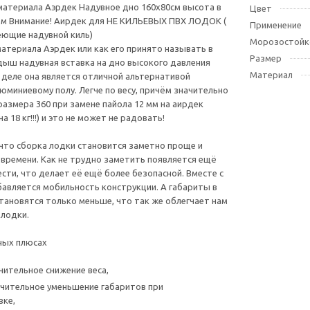
материала Аэрдек Надувное дно 160х80см высота в
Цвет
мм Внимание! Аирдек для НЕ КИЛЬЕВЫХ ПВХ ЛОДОК (
Применение
еющие надувной киль)
Морозостойк
материала Аэрдек или как его принято называть в
Размер
дыш надувная вставка на дно высокого давления
Материал
 деле она является отличной альтернативой
юминиевому полу. Легче по весу, причём значительно
размера 360 при замене пайола 12 мм на аирдек
а 18 кг!!!) и это не может не радовать!
что сборка лодки становится заметно проще и
времени. Как не трудно заметить появляется ещё
ести, что делает её ещё более безопасной. Вместе с
бавляется мобильность конструкции. А габариты в
тановятся только меньше, что так же облегчает нам
лодки.
ных плюсах
чительное снижение веса,
чительное уменьшение габаритов при
вке,