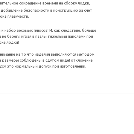
чительное сокращение времени на сборку лодки,
 добавление безопасности в конструкцию за счет
ока плавучести.
й набор весомых плюсов! И, как следствие, больше
а не берегу, играя в пазлы тяжелыми пайолами при
рке лодки!
нимание на то что изделия выполняются методом
се размеры соблюдены в сдутом виде! отклонение
-2см это нормальный допуск при изготовлении.