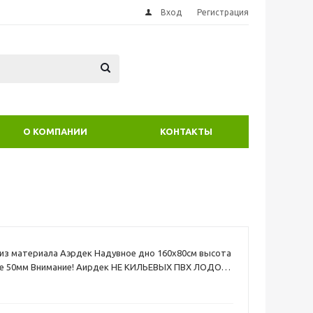
Вход
Регистрация
О КОМПАНИИ
КОНТАКТЫ
из материала Аэрдек Надувное дно 160х80см высота
де 50мм Внимание! Аирдек НЕ КИЛЬЕВЫХ ПВХ ЛОДОК (
 имеющие надувной киль)