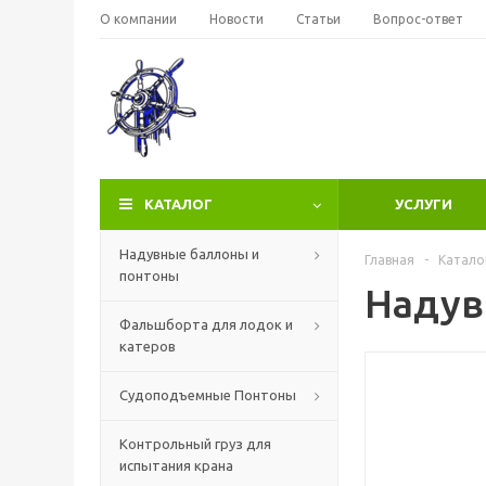
О компании
Новости
Статьи
Вопрос-ответ
КАТАЛОГ
УСЛУГИ
Надувные баллоны и
Главная
-
Катало
понтоны
Надув
Фальшборта для лодок и
катеров
Судоподъемные Понтоны
Контрольный груз для
испытания крана