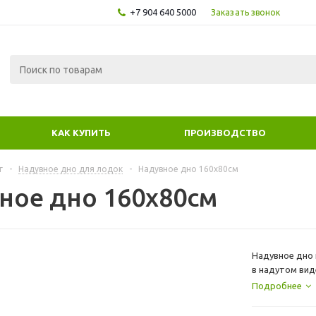
+7 904 640 5000
Заказать звонок
КАК КУПИТЬ
ПРОИЗВОДСТВО
г
-
Надувное дно для лодок
-
Надувное дно 160х80см
ное дно 160х80см
Надувное дно 
в надутом ви
этот лодки не
Подробнее