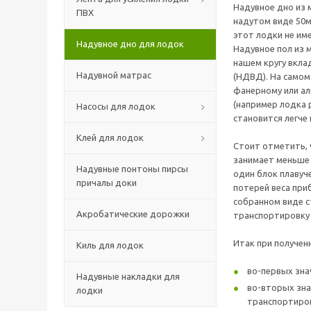
Надувное дно из 
ПВХ
надутом виде 50
этот лодки не им
Надувное дно для лодок
Надувное пол из 
нашем кругу вкла
Надувной матрас
(НДВД). На самом
фанерному или ал
(например лодка 
Насосы для лодок
становится легче н
Клей для лодок
Стоит отметить, 
занимает меньше 
Надувные понтоны пирсы
один блок плавуч
причалы доки
потерей веса при
собранном виде с
Акробатические дорожки
транспортировку 
Итак при получен
Киль для лодок
во-первых зна
Надувные накладки для
во-вторых зна
лодки
транспортиро