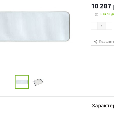
10 287
Нашли д
Поделит
Характе