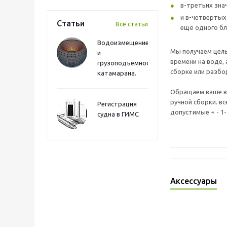
в-третьих зна
и в-четвертых
Статьи
Все статьи
ещё одного бл
Водоизмещение
Мы получаем целы
и
времени на воде, 
грузоподъемность
сборке или разбо
катамарана.
Обращаем ваше в
ручной сборки. в
Регистрация
допустимые + - 1
судна в ГИМС
Аксессуары