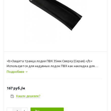
<b>Защита транца лодки ПВХ 35мм Сверху (Серая).</b>
Используется для надувных лодок ПВХ как накладка для
защиты верхнего торца транца толщиной 35мм, наиболее
Подробнее
подверженного повреждениям при взаимодействии с
элементами лодочного мотора. Клеится по всей поверхности
верхнего торца транца специальным клеем. Цена указана за
167
руб.
/м
погонный метр. для приклейки используйте клей Тексакол
150М.<br>
Нашли дешевле?
высота края (бортиков) - 8-9 мм