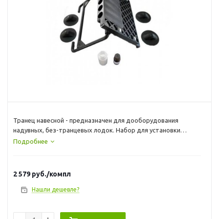
Транец навесной - предназначен для дооборудования
надувных, без-транцевых лодок. Набор для установки
навесного транца
Подробнее
Транец навесной: 1 шт
Рым большой: 4 шт
Клей Texacol 100мл: 1шт
2 579
руб.
/компл
Desmodur RFE 10мл: 1шт
Цвет: черный
Нашли дешевле?