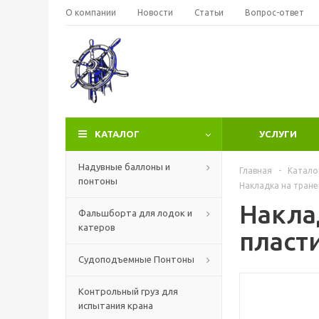
О компании
Новости
Статьи
Вопрос-ответ
КАТАЛОГ
УСЛУГИ
Надувные баллоны и
Главная
-
Катало
понтоны
Накладка на тране
Накла
Фальшборта для лодок и
катеров
пласт
Судоподъемные Понтоны
Контрольный груз для
испытания крана