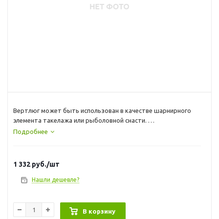
Вертлюг может быть использован в качестве шарнирного
элемента такелажа или рыболовной снасти.
*Продаются упаковками по 2 штуки.
Подробнее
Материал : нержавеющая сталь
1 332
руб.
/шт
Нашли дешевле?
В корзину