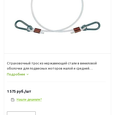
Страховочный трос из нержавеющей стали в виниловой
оболочке для подвесных моторов малой и средней
мощности. Предотвращает потерю мотора из-за слабой
Подробнее
затяжки крепежных струбцин или в результате удара о
подводное препятствие. Снабжен двумя карабинами из
нержавеющей стали.
1 575
руб.
/шт
Нашли дешевле?