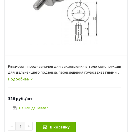
Рым-болт предназначен для закрепления в теле конструкции
для дальнейшего подъема, перемещения грузозахватными
приспособлениями.
Подробнее
*Плоскость кольца рым болта перпендикулярна оси
направления резьбы, что позволяет затягивать рым-болт
при помощи любого вставленного в кольцо рычага.
328
руб.
/шт
*Применяется во всех отраслях промышленности и
судостроения.
Нашли дешевле?
Материал : нержавеющая сталь
В корзину