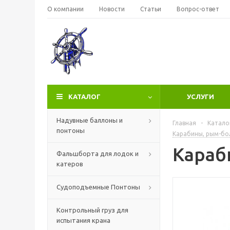
О компании
Новости
Статьи
Вопрос-ответ
КАТАЛОГ
УСЛУГИ
Надувные баллоны и
Главная
-
Катало
понтоны
Карабины, рым-бол
Караб
Фальшборта для лодок и
катеров
Судоподъемные Понтоны
Контрольный груз для
испытания крана