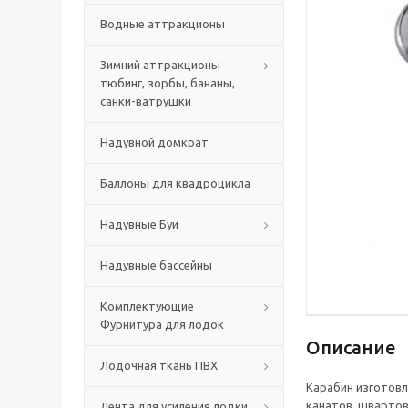
Водные аттракционы
Зимний аттракционы
тюбинг, зорбы, бананы,
санки-ватрушки
Надувной домкрат
Баллоны для квадроцикла
Надувные Буи
Надувные бассейны
Комплектующие
Фурнитура для лодок
Описание
Лодочная ткань ПВХ
Карабин изготовл
канатов, швартов
Лента для усиления лодки