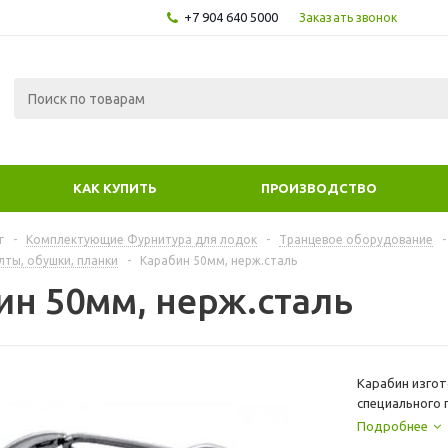
+7 904 640 5000
Заказать звонок
КАК КУПИТЬ
ПРОИЗВОДСТВО
г
-
Комплектующие Фурнитура для лодок
-
Транцевое оборудование
-
ты, обушки, планки
-
Карабин 50мм, нерж.сталь
ин 50мм, нерж.сталь
Карабин изгот
специального 
безопасного с
Подробнее
*Продается уп