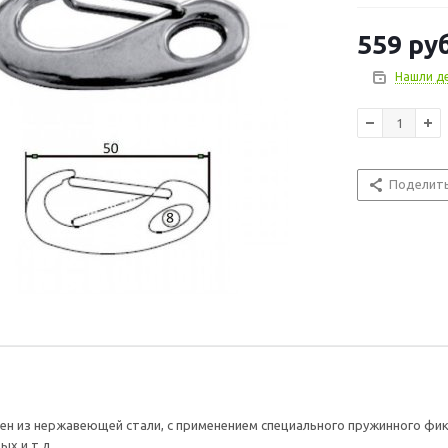
Материал : н
559
руб
Нашли д
Поделит
ен из нержавеющей стали, с применением специального пружинного фик
ых и т.д.