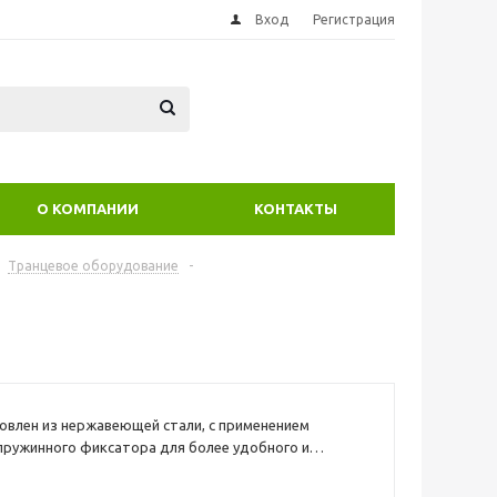
Вход
Регистрация
О КОМПАНИИ
КОНТАКТЫ
Транцевое оборудование
-
овлен из нержавеющей стали, с применением
пружинного фиксатора для более удобного и
оединения канатов, швартовых и т.д.
аковками по 2 штуки.