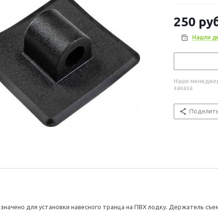
250
руб
Нашли д
Наши менеджер
заказа
Поделит
значено для установки навесного транца на ПВХ лодку. Держатель съем