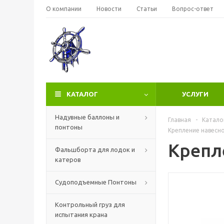
О компании
Новости
Статьи
Вопрос-ответ
КАТАЛОГ
УСЛУГИ
Надувные баллоны и
Главная
-
Катало
понтоны
Крепление навесно
Крепл
Фальшборта для лодок и
катеров
Судоподъемные Понтоны
Контрольный груз для
испытания крана