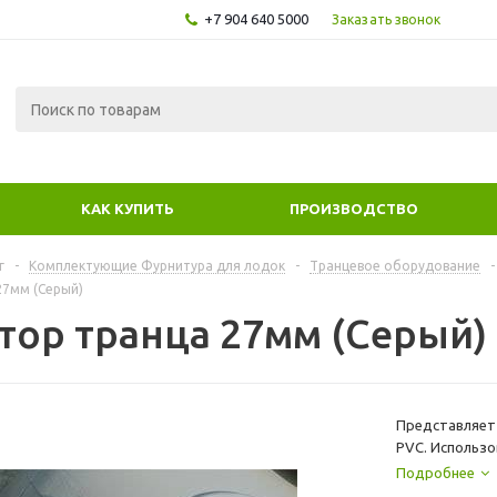
+7 904 640 5000
Заказать звонок
КАК КУПИТЬ
ПРОИЗВОДСТВО
г
-
Комплектующие Фурнитура для лодок
-
Транцевое оборудование
-
27мм (Серый)
тор транца 27мм (Серый)
Представляет 
PVC. Использо
возможность 
Подробнее
надувной лодк