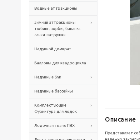
Водные аттракционы
Зимний аттракционы
тюбинг, зорбы, бананы,
санки-ватрушки
Надувной домкрат
Баллоны для квадроцикла
Надувные Буи
Надувные бассейны
Комплектующие
Фурнитура для лодок
Описание
Лодочная ткань ПВХ
Представляет соб
надежно закрепит
Лента для усиления лодки