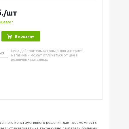
вигатели большей мощности. Предназначен для
ной 27мм
.
/шт
ешевле?
В корзину
Цена действительна только для интернет-
ься
магазина и может отличаться от цен в
розничных магазинах
 данного конструктивного решения дает возможность
яет устанавливать на такое судно двигатели большей