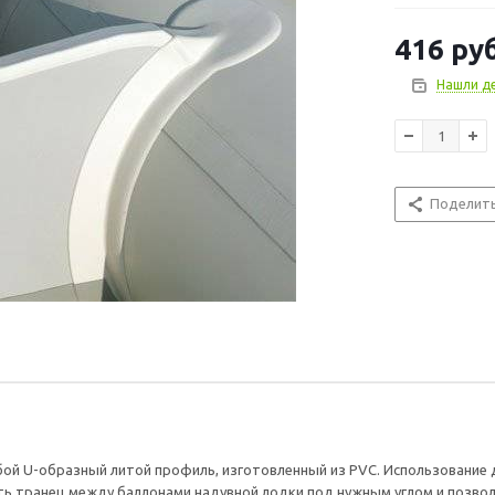
такое судно д
транца толщи
416
руб
Нашли д
Поделит
ой U-образный литой профиль, изготовленный из PVC. Использование
ь транец между баллонами надувной лодки под нужным углом и позвол