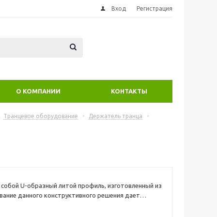
Вход
Регистрация
О КОМПАНИИ
КОНТАКТЫ
Транцевое оборудование
-
Держатель транца
-
собой U-образный литой профиль, изготовленный из
вание данного конструктивного решения дает
надежно закрепить транец между баллонами
и под нужным углом и позволяет устанавливать на