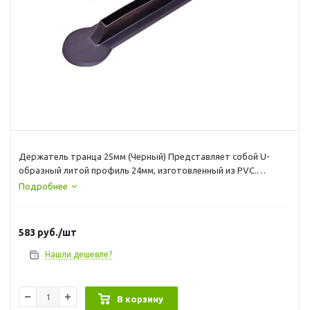
Держатель транца 25мм (Черный) Представляет собой U-
образный литой профиль 24мм, изготовленный из PVC.
Использование данного конструктивного решения дает
Подробнее
возможность надежно закрепить транец между баллонами
надувной лодки под нужным углом и позволяет
устанавливать на такое судно двигатели большей мощности.
583
руб.
/шт
Предназначен для транца толщиной 24 мм.
Нашли дешевле?
В корзину