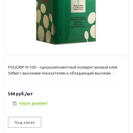
POLIGRIP M 328 – однокомпонентный полиуретановый клей
500мл с высокими показателям и обладающий высоким
тепловым сопротивлением. Предназначен для приклеивания
ПВХ, кожи и резины Для улучшения характеристик клея
POLIGRIP M 328 (теплоустойчивость и устойчивость к
566
руб.
/шт
старению) добавляются активаторы POLYDUR PU или
DESMODUR RFE в соотношении 5% к весу. Площадь
Нашли дешевле?
покрытия, примерно,3-4 м2 на 1 литр. Оригинальная
металлическая тара только 17л . Все что меньше фасуется в
пластиковую тару без маркировки. Производство - Италия.
Под заказ