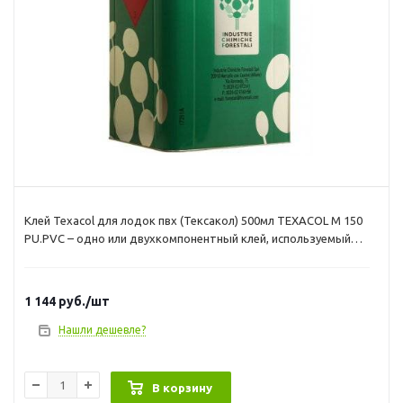
Клей Texacol для лодок пвх (Тексакол) 500мл TEXACOL М 150
PU.PVC – одно или двухкомпонентный клей, используемый
без горячей реактивации. TEXACOL М 150 PU.PVC это
улучшенная формула клея TEXACOL М 100 PU.PVC Такой клей,
имеющий высокую начальную схватываемость, специально
1 144
руб.
/шт
разработан для склеивания синтетических материалов из
полиуретана и ПВХ и применяется при производстве лодок,
Нашли дешевле?
транспортерных (конвеерных) лент и др. При использовании
вместе с отвердителями (DESMODUR RFE, DESMODUR RC,
POLYDUR PU 65), клей TEXACOL 150 PU.PVC гарантирует
В корзину
стойкость к гидролизу и отличную термостойкость. Если вы