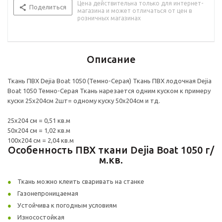
Цена действительна только для интернет-
Поделиться
магазина и может отличаться от цен в
розничных магазинах
Описание
Ткань ПВХ Dejia Boat 1050 (Темно-Серая) Ткань ПВХ лодочная Dejia
Boat 1050 Темно-Серая Ткань нарезается одним куском к примеру
куски 25х204см 2шт= одному куску 50х204см и тд.
25х204 см = 0,51 кв.м
50х204 см = 1,02 кв.м
100х204 см = 2,04 кв.м
Особенность ПВХ ткани Dejia Boat 1050 г/
м.кв.
Ткань можно клеить сваривать на станке
Газонепроницаемая
Устойчива к погодным условиям
Износостойкая