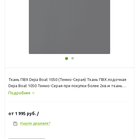
Ткань ПВХ Dejia Boat 1050 (Темно-Серая) Ткань ПВХ лодочная
Dejia Boat 1050 Темно-Серая при покупки более 2кв.м ткань
нарезается кратно погонному метру к примеру 3 кв.м = куску
Подробнее
150х204см 4кв.м=204х200см и тд
от
1 995 руб.
/
Нашли дешевле?