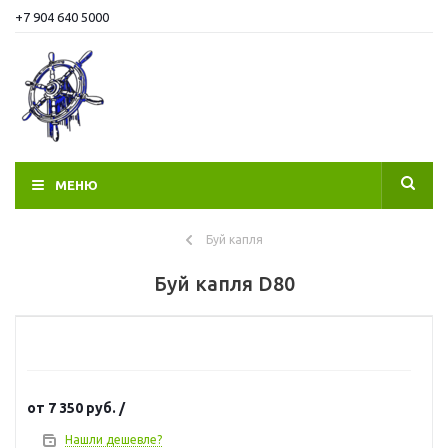
+7 904 640 5000
МЕНЮ
Буй капля
Буй капля D80
от
7 350 руб.
/
Нашли дешевле?