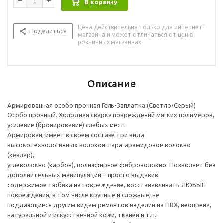
В корзину
кожи, тканей и т.п.: надувные лодки и катера, тенты,
бассейны, полимерные кровли, спортивная и специальная
Цена действительна только для интернет-
обувь и т.д. Вплавляясь глубоко внутрь изделий, «прошивая»
Поделиться
магазина и может отличаться от цен в
слой за слоем, нановолокна проникают до кордовой
розничных магазинах
структуры, цепляются за нее, друг за друга и образуют
единое целое - монолит с этими изделиями.
Отремонтированный таким образом фрагмент превосходит
на разрыв, истирание и тепловые нагрузки свойства
Описание
оригинальных тканей. После застывания – упругий, жесткий и
прочный, как армированный ПВХ высокой плотности. Не
Армированная особо прочная Гель-Заплатка (Светло-Серый)
растяжимый.
Особо прочный. Холодная сварка повреждений мягких полимеров,
усиление (бронирование) слабых мест.
Армирован, имеет в своем составе три вида
высокотехнологичных волокон: пара-арамидовое волокно
(кевлар),
углеволокно (карбон), полиэфирное фиброволокно. Позволяет без
дополнительных манипуляций – просто выдавив
содержимое тюбика на повреждение, восстанавливать ЛЮБЫЕ
повреждения, в том числе крупные и сложные, не
поддающиеся другим видам ремонтов изделий из ПВХ, неопрена,
натуральной и искусственной кожи, тканей и т.п.: