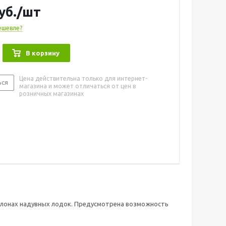
95
уб.
/шт
стмасса
 Ceredi
ешевле?
В корзину
Цена действительна только для интернет-
ься
магазина и может отличаться от цен в
розничных магазинах
аллонах надувных лодок. Предусмотрена возможность