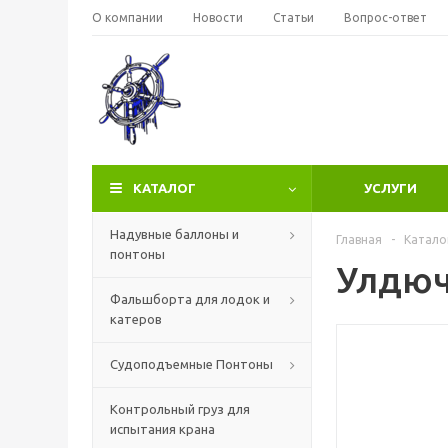
О компании
Новости
Статьи
Вопрос-ответ
КАТАЛОГ
УСЛУГИ
Надувные баллоны и
Главная
-
Катало
понтоны
Улдюч
Фальшборта для лодок и
катеров
Судоподъемные Понтоны
Контрольный груз для
испытания крана