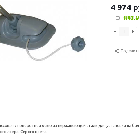
Габариты 150х
4 974
р
Материал Пла
Производитель
Нашли д
Поделит
ссовая с поворотной осью из нержавеющей стали для установки на б
ого леера. Серого цвета.