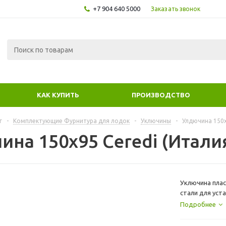
+7 904 640 5000
Заказать звонок
КАК КУПИТЬ
ПРОИЗВОДСТВО
г
-
Комплектующие Фурнитура для лодок
-
Уключины
-
Улдючина 150х
ина 150х95 Ceredi (Итали
Уключина пла
стали для уст
возможность к
Подробнее
Характеристи