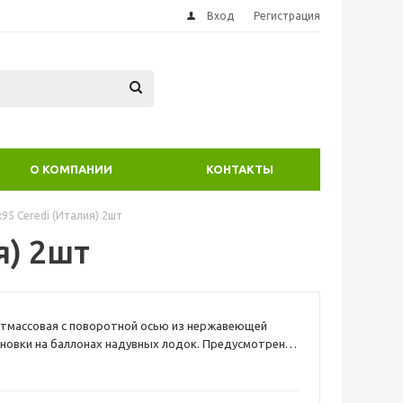
Вход
Регистрация
О КОМПАНИИ
КОНТАКТЫ
95 Ceredi (Италия) 2шт
я) 2шт
стмассовая с поворотной осью из нержавеющей
ановки на баллонах надувных лодок. Предусмотрена
репления тросового леера. Серого цвета.
ки