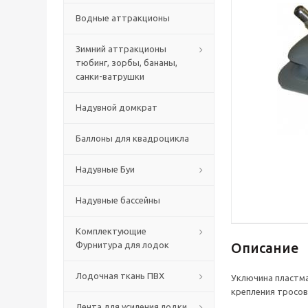
Водные аттракционы
Зимний аттракционы
тюбинг, зорбы, бананы,
санки-ватрушки
Надувной домкрат
Баллоны для квадроцикла
Надувные Буи
Надувные бассейны
Комплектующие
Фурнитура для лодок
Описание
Лодочная ткань ПВХ
Уключина пластма
крепления тросов
Лента для усиления лодки