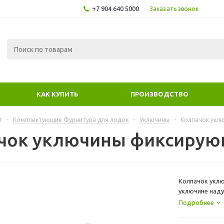
+7 904 640 5000
Заказать звонок
КАК КУПИТЬ
ПРОИЗВОДСТВО
г
-
Комплектующие Фурнитура для лодок
-
Уключины
-
Колпачок укл
чок уключины фиксирую
Колпачок уклю
уключине наду
Подробнее