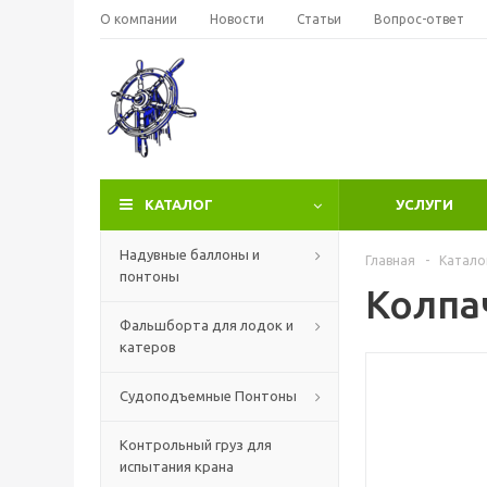
О компании
Новости
Статьи
Вопрос-ответ
КАТАЛОГ
УСЛУГИ
Надувные баллоны и
Главная
-
Катало
понтоны
Колпа
Фальшборта для лодок и
катеров
Судоподъемные Понтоны
Контрольный груз для
испытания крана