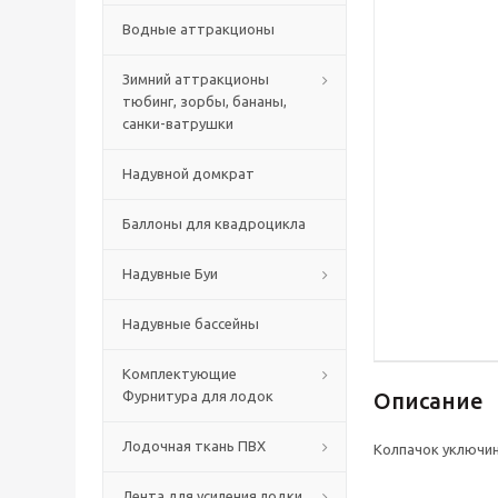
Водные аттракционы
Зимний аттракционы
тюбинг, зорбы, бананы,
санки-ватрушки
Надувной домкрат
Баллоны для квадроцикла
Надувные Буи
Надувные бассейны
Комплектующие
Фурнитура для лодок
Описание
Лодочная ткань ПВХ
Колпачок уключин
Лента для усиления лодки