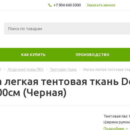
+7 904 640 5000
Заказать звонок
КАК КУПИТЬ
ПРОИЗВОДСТВО
г
-
Лодочная ткань ПВХ
-
Тентовая ткань
-
Ультра легкая тентовая тка
 легкая тентовая ткань De
00см (Черная)
Тентовая пвх т
Ширина рулона
рулона. Вес 1
Подробнее