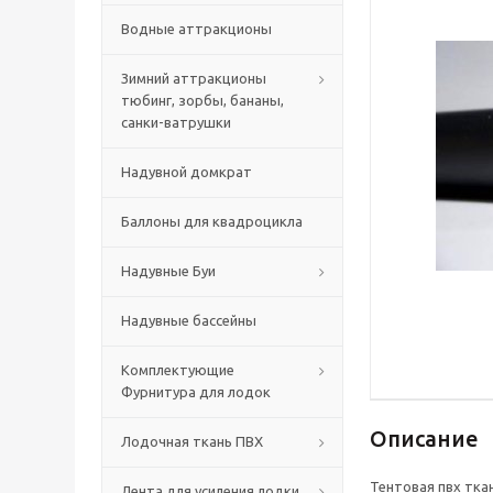
Водные аттракционы
Зимний аттракционы
тюбинг, зорбы, бананы,
санки-ватрушки
Надувной домкрат
Баллоны для квадроцикла
Надувные Буи
Надувные бассейны
Комплектующие
Фурнитура для лодок
Описание
Лодочная ткань ПВХ
Тентовая пвх ткан
Лента для усиления лодки