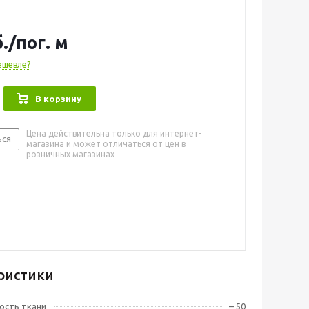
.
/пог. м
ешевле?
В корзину
Цена действительна только для интернет-
ься
магазина и может отличаться от цен в
розничных магазинах
ристики
ость ткани
– 50