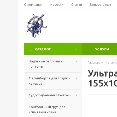
О компании
Новости
Статьи
Вопрос-ответ
КАТАЛОГ
УСЛУГИ
Надувные баллоны и
Главная
-
Катало
понтоны
Ультра
Фальшборта для лодок и
155х1
катеров
Судоподъемные Понтоны
Контрольный груз для
испытания крана