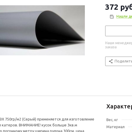
372
руб
Нашли д
Наши менеджер
заказа
Поделит
Характе
ВХ 750гр/м2 (Серый) применяется для изготовление
Вес, кг
и катеров. ВНИМАНИЕ! кусок больше 3кв.м
Материал
о погонному метру ширина рулона 300см. цена