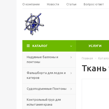
О компании
Новости
Статьи
Вопрос-ответ
КАТАЛОГ
УСЛУГИ
Надувные баллоны и
Главная
-
Катало
понтоны
Ткань
Фальшборта для лодок и
катеров
Судоподъемные Понтоны
Контрольный груз для
испытания крана