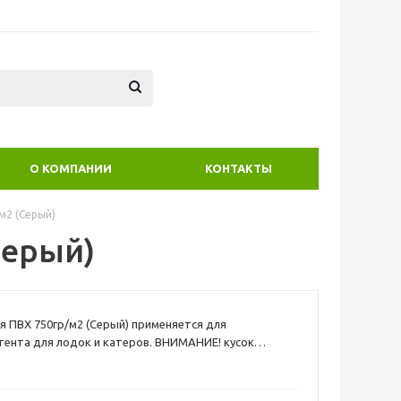
О КОМПАНИИ
КОНТАКТЫ
м2 (Серый)
Серый)
я ПВХ 750гр/м2 (Серый) применяется для
тента для лодок и катеров. ВНИМАНИЕ! кусок
нарезается кратно погонному метру ширина рулона
азана за 1 кв.м