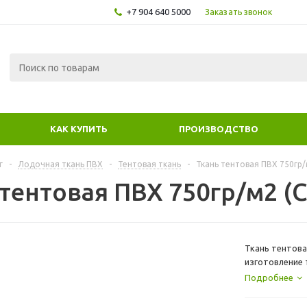
+7 904 640 5000
Заказать звонок
КАК КУПИТЬ
ПРОИЗВОДСТВО
г
-
Лодочная ткань ПВХ
-
Тентовая ткань
-
Ткань тентовая ПВХ 750гр/
 тентовая ПВХ 750гр/м2 (
Ткань тентова
изготовление 
больше 3кв.м 
Подробнее
300см. цена ук