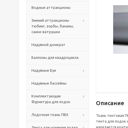
Водные аттракционы
Зимний аттракционы
тюбинг, зорбы, бананы,
санки-ватрушки
Надувной домкрат
Баллоны для квадроцикла
Надувные Буи
Надувные бассейны
Комплектующие
Фурнитура для лодок
Описание
Лодочная ткань ПВХ
Ткань тентовая П
тента для лодок 
нарезается кратн
Лента для усиления лодки