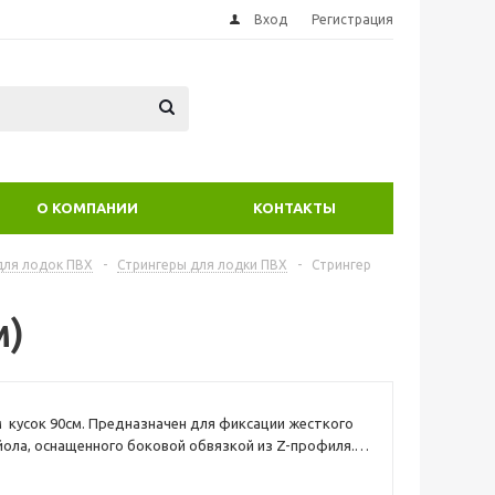
Вход
Регистрация
О КОМПАНИИ
КОНТАКТЫ
для лодок ПВХ
-
Стрингеры для лодки ПВХ
-
Стрингер
м)
 кусок 90см. Предназначен для фиксации жесткого
йола, оснащенного боковой обвязкой из Z-профиля.
ость существенно увеличить продольную жесткость
влен из алюминиевого сплава. На обеих концах