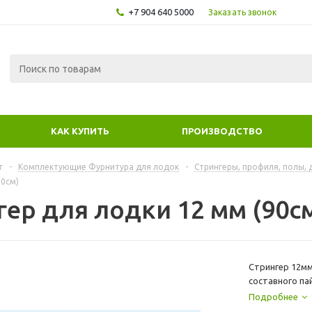
+7 904 640 5000
Заказать звонок
КАК КУПИТЬ
ПРОИЗВОДСТВО
г
-
Комплектующие Фурнитура для лодок
-
Стрингеры, профиля, полы, 
90см)
гер для лодки 12 мм (90с
Стрингер 12мм
составного па
Дает возможн
Подробнее
судна. Изгото