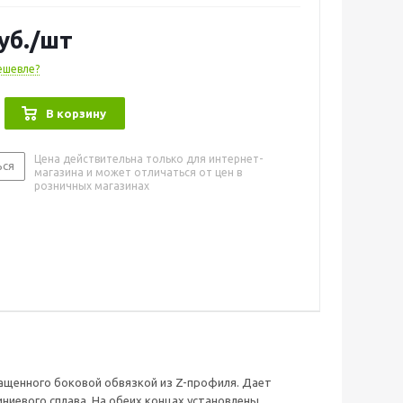
ластиковые заглушки. Цена указана за кусок
 длины 0,90 м.
уб.
/шт
ешевле?
В корзину
Цена действительна только для интернет-
ься
магазина и может отличаться от цен в
розничных магазинах
нащенного боковой обвязкой из Z-профиля. Дает
ниевого сплава. На обеих концах установлены