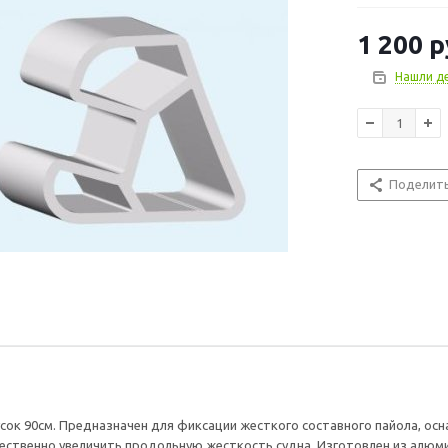
установлены п
фиксированной
1 200
р
Нашли д
Поделит
сок 90см. Предназначен для фиксации жесткого составного пайола, ос
ственно увеличить продольную жесткость судна. Изготовлен из алюми