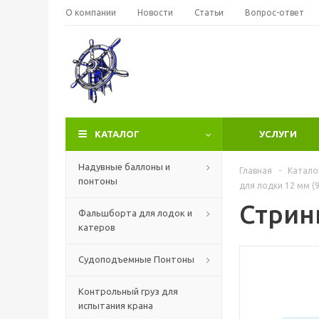
О компании
Новости
Статьи
Вопрос-ответ
КАТАЛОГ
УСЛУГИ
Надувные баллоны и
Главная
-
Катало
понтоны
для лодки 12 мм (
Стрин
Фальшборта для лодок и
катеров
Судоподъемные Понтоны
Контрольный груз для
испытания крана