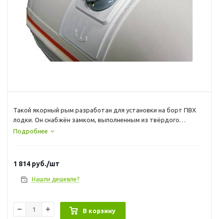
Такой якорный рым разработан для установки на борт ПВХ
лодки. Он снабжён замком, выполненным из твёрдого
пластика с V-образным профилем, который позволяет
Подробнее
владельцу лодки быстро зафиксировать якорную верёвку в
необходимом положении. Для того, чтобы сняться с якоря
достаточно подтянуть верёвку на себя, и она немедленно
1 814
руб.
/шт
«высвободится» из замка якорного рыма. Цвет: серый леер
8-12мм
Нашли дешевле?
В корзину