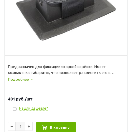
Предназначен для фиксации якорной верёвки. Имеет
компактные габариты, что позволяет разместить его в
любом удобном месте. Материал - ПВХ + пластик.
Подробнее
Габаритные размеры - 150 х 110 х 70 мм. Масса - 380 г.
401
руб.
/шт
Нашли дешевле?
В корзину