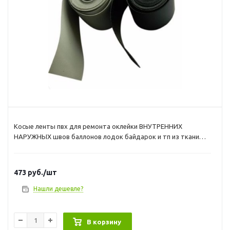
Косые ленты пвх для ремонта оклейки ВНУТРЕННИХ
НАРУЖНЫХ швов баллонов лодок байдарок и тп из ткани
MEHLER 750 серая Лента ПВХ имеет тканьевую
арматуру.серая цена указана за ленту 10х300см если вы
решили произвести ремонт шва баллона то вам понадобятся
473
руб.
/шт
не просто ленты ПВХ а косые ленты нарезанные вдоль
структуры ткани такие ленты тянутся вдоль
Нашли дешевле?
В корзину