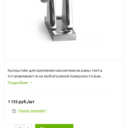
Кронштейн для крепления наконечников рамы тента.
Устанавливается на любой ровной поверхности (как
вертикальной, так и горизонтальной).
Подробнее
Материал: нерж. сталь AISI 316
Основание: 19х51 мм
Угол: 90 градусов
1 132
руб.
/шт
Производитель CIM
Нашли дешевле?