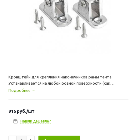
Кронштейн для крепления наконечников рамы тента.
Устанавливается на любой ровной поверхности (как
вертикальной, так и горизонтальной)
Подробнее
Основание: 22х60 мм
Угол: 80 градусов.
916
руб.
/шт
Материал: хромированная сталь
Нашли дешевле?