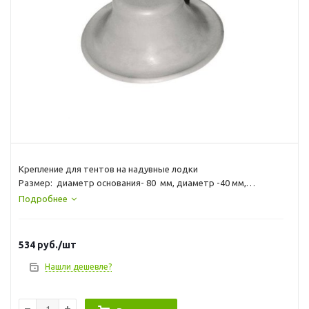
Крепление для тентов на надувные лодки
Размер: диаметр основания- 80 мм, диаметр -40 мм,
высота-40 мм, диамтр отверстия -8 мм
Подробнее
Цвет: серый
Материал: резина
534
руб.
/шт
Нашли дешевле?