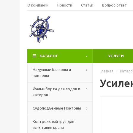
О компании
Новости
Статьи
Вопрос-ответ
КАТАЛОГ
УСЛУГИ
Надувные баллоны и
Главная
-
Катало
понтоны
Усиле
Фальшборта для лодок и
катеров
Судоподъемные Понтоны
Контрольный груз для
испытания крана