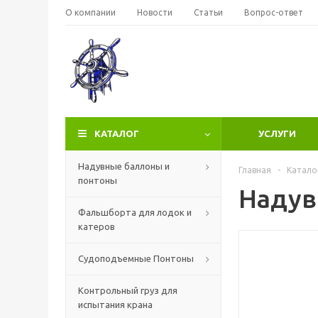
О компании
Новости
Статьи
Вопрос-ответ
КАТАЛОГ
УСЛУГИ
Надувные баллоны и
Главная
-
Катало
понтоны
Надув
Фальшборта для лодок и
катеров
Судоподъемные Понтоны
Контрольный груз для
испытания крана