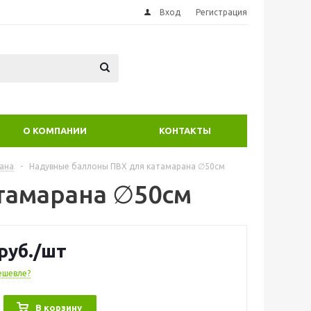
Вход
Регистрация
О КОМПАНИИ
КОНТАКТЫ
ана
-
Надувные баллоны ПВХ для катамарана ∅50см
тамарана ∅50см
руб.
/шт
ешевле?
В корзину