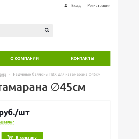
Вход
Регистрация
О КОМПАНИИ
КОНТАКТЫ
ана
-
Надувные баллоны ПВХ для катамарана ∅45см
тамарана ∅45см
руб.
/шт
ешевле?
В корзину