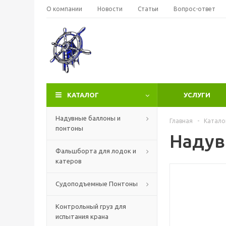
О компании
Новости
Статьи
Вопрос-ответ
КАТАЛОГ
УСЛУГИ
Надувные баллоны и
Главная
-
Катало
понтоны
Надув
Фальшборта для лодок и
катеров
Судоподъемные Понтоны
Контрольный груз для
испытания крана