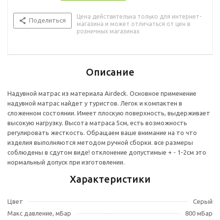
Цена действительна только для интернет-
Поделиться
магазина и может отличаться от цен в
розничных магазинах
Описание
Надувной матрас из материала Airdeck. Основное применение
надувной матрас найдет у туристов. Легок и компактен в
сложенном состоянии. Имеет плоскую поверхность, выдерживает
высокую нагрузку. Высота матраса 5см, есть возможность
регулировать жесткость. Обращаем ваше внимание на то что
изделия выполняются методом ручной сборки. все размеры
соблюдены в сдутом виде! отклонение допустимые + - 1-2см это
нормальный допуск при изготовлении.
Характеристики
Цвет
Серый
Макс давление, мБар
800 мБар