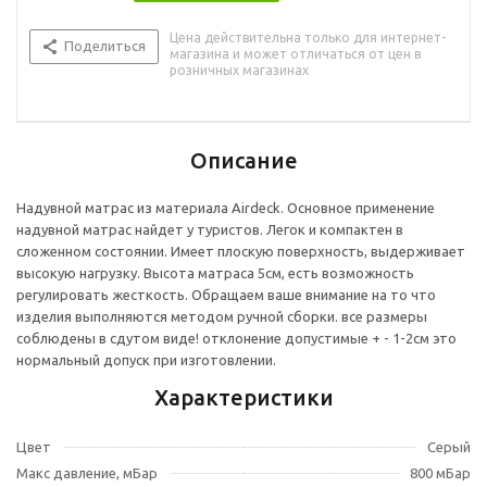
Цена действительна только для интернет-
Поделиться
магазина и может отличаться от цен в
розничных магазинах
Описание
Надувной матрас из материала Airdeck. Основное применение
надувной матрас найдет у туристов. Легок и компактен в
сложенном состоянии. Имеет плоскую поверхность, выдерживает
высокую нагрузку. Высота матраса 5см, есть возможность
регулировать жесткость. Обращаем ваше внимание на то что
изделия выполняются методом ручной сборки. все размеры
соблюдены в сдутом виде! отклонение допустимые + - 1-2см это
нормальный допуск при изготовлении.
Характеристики
Цвет
Серый
Макс давление, мБар
800 мБар