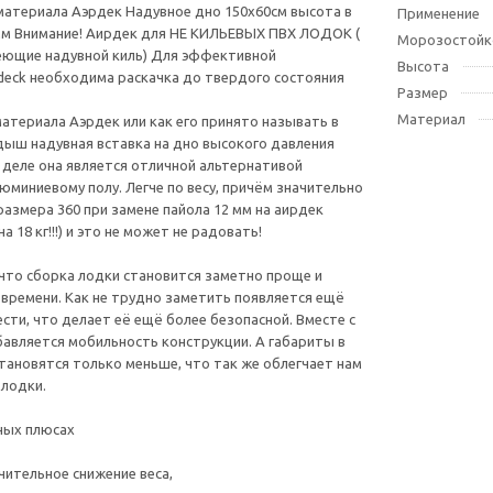
материала Аэрдек Надувное дно 150х60см высота в
Применение
мм Внимание! Аирдек для НЕ КИЛЬЕВЫХ ПВХ ЛОДОК (
Морозостойк
еющие надувной киль) Для эффективной
Высота
-deck необходима раскачка до твердого состояния
Размер
Материал
материала Аэрдек или как его принято называть в
дыш надувная вставка на дно высокого давления
 деле она является отличной альтернативой
юминиевому полу. Легче по весу, причём значительно
размера 360 при замене пайола 12 мм на аирдек
а 18 кг!!!) и это не может не радовать!
что сборка лодки становится заметно проще и
времени. Как не трудно заметить появляется ещё
ести, что делает её ещё более безопасной. Вместе с
бавляется мобильность конструкции. А габариты в
тановятся только меньше, что так же облегчает нам
лодки.
ных плюсах
чительное снижение веса,