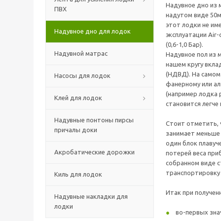
Надувное дно из 
ПВХ
надутом виде 50
этот лодки не им
Надувное дно для лодок
эксплуатации Air
(0,6-1,0 Бар).
Надувной матрас
Надувное пол из 
нашем кругу вкла
(НДВД). На самом
Насосы для лодок
фанерному или ал
(например лодка 
Клей для лодок
становится легче н
Надувные понтоны пирсы
Стоит отметить, 
причалы доки
занимает меньше 
один блок плавуч
Акробатические дорожки
потерей веса при
собранном виде с
транспортировку 
Киль для лодок
Итак при получен
Надувные накладки для
лодки
во-первых зна