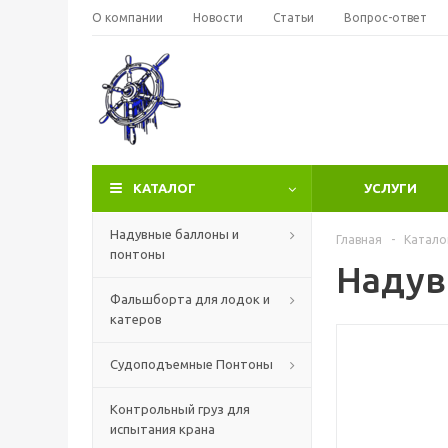
О компании
Новости
Статьи
Вопрос-ответ
КАТАЛОГ
УСЛУГИ
Надувные баллоны и
Главная
-
Катало
понтоны
Надув
Фальшборта для лодок и
катеров
Судоподъемные Понтоны
Контрольный груз для
испытания крана