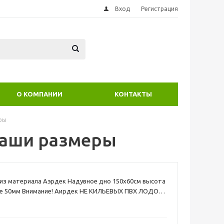
Вход
Регистрация
О КОМПАНИИ
КОНТАКТЫ
ры
ваши размеры
из материала Аэрдек Надувное дно 150х60см высота
де 50мм Внимание! Аирдек НЕ КИЛЬЕВЫХ ПВХ ЛОДОК (
 имеющие надувной киль)