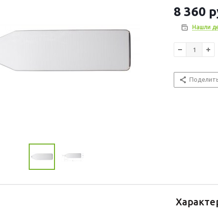
8 360
р
Нашли д
Поделит
Характе