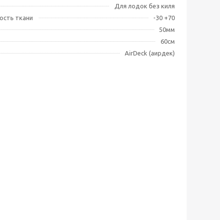
Для лодок без киля
ость ткани
-30 +70
50мм
60см
AirDeck (аирдек)