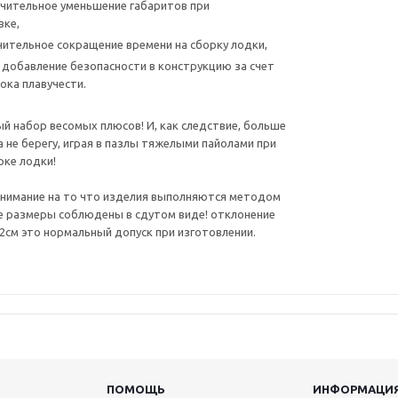
чительное уменьшение габаритов при
вке,
чительное сокращение времени на сборку лодки,
 добавление безопасности в конструкцию за счет
ока плавучести.
й набор весомых плюсов! И, как следствие, больше
а не берегу, играя в пазлы тяжелыми пайолами при
рке лодки!
нимание на то что изделия выполняются методом
се размеры соблюдены в сдутом виде! отклонение
-2см это нормальный допуск при изготовлении.
ПОМОЩЬ
ИНФОРМАЦИ