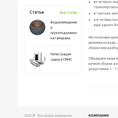
во-вторых зна
транспортиро
Статьи
Все статьи
в-третьих зна
и в-четвертых
Водоизмещение
ещё одного бл
и
грузоподъемность
Мы получаем целы
катамарана.
времени на воде, 
сборке или разбо
Регистрация
Обращаем ваше в
судна в ГИМС
ручной сборки. в
допустимые + - 1
2026 © Все права защищены
КОМПАНИЯ