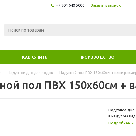
+7 904 640 5000
Заказать звонок
КАК КУПИТЬ
ПРОИЗВОДСТВО
г
-
Надувное дно для лодок
-
Надувной пол ПВХ 150х60см + ваши разме
ной пол ПВХ 150х60см + 
Надувное дно 
в надутом ви
этот лодки не
Подробнее