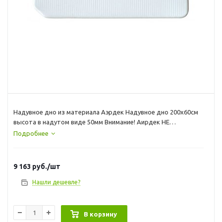
Надувное дно из материала Аэрдек Надувное дно 200х60см
высота в надутом виде 50мм Внимание! Аирдек НЕ
КИЛЬЕВЫХ ПВХ ЛОДОК ( этот лодки не имеющие надувной
Подробнее
киль)
9 163
руб.
/шт
Нашли дешевле?
В корзину