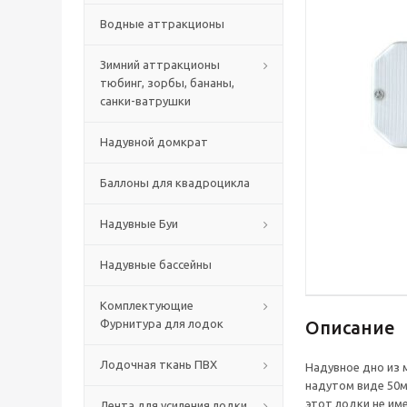
Водные аттракционы
Зимний аттракционы
тюбинг, зорбы, бананы,
санки-ватрушки
Надувной домкрат
Баллоны для квадроцикла
Надувные Буи
Надувные бассейны
Комплектующие
Фурнитура для лодок
Описание
Лодочная ткань ПВХ
Надувное дно из 
надутом виде 50
этот лодки не им
Лента для усиления лодки