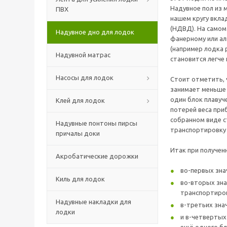
Надувное пол из 
ПВХ
нашем кругу вкла
(НДВД). На самом
Надувное дно для лодок
фанерному или ал
(например лодка 
Надувной матрас
становится легче н
Насосы для лодок
Стоит отметить, 
занимает меньше 
один блок плавуч
Клей для лодок
потерей веса при
собранном виде с
Надувные понтоны пирсы
транспортировку 
причалы доки
Итак при получен
Акробатические дорожки
во-первых зна
Киль для лодок
во-вторых зна
транспортиро
Надувные накладки для
в-третьих зна
лодки
и в-четвертых