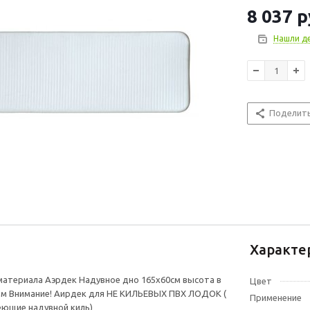
8 037
р
Нашли д
Поделит
Характе
материала Аэрдек Надувное дно 165х60см высота в
Цвет
мм Внимание! Аирдек для НЕ КИЛЬЕВЫХ ПВХ ЛОДОК (
Применение
еющие надувной киль)