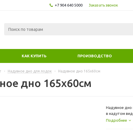
+7 904 640 5000
Заказать звонок
КАК КУПИТЬ
ПРОИЗВОДСТВО
г
-
Надувное дно для лодок
-
Надувное дно 165х60см
ное дно 165х60см
Надувное дно 
в надутом ви
этот лодки не
Подробнее