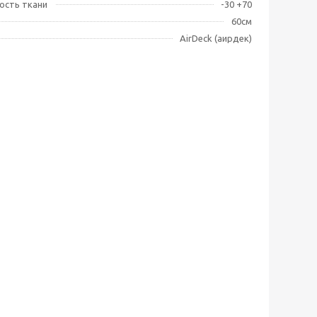
ость ткани
-30 +70
60см
AirDeck (аирдек)