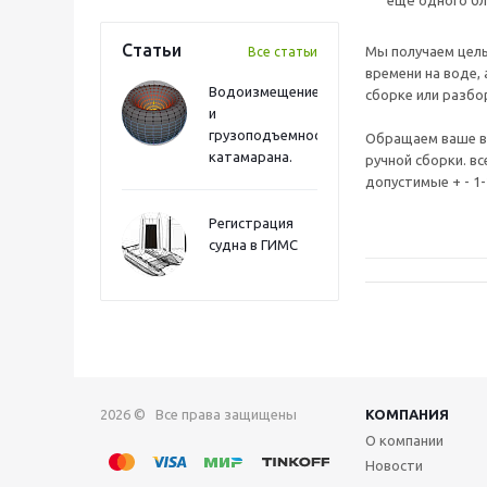
ещё одного бл
Статьи
Мы получаем целы
Все статьи
времени на воде, 
Водоизмещение
сборке или разбо
и
грузоподъемность
Обращаем ваше в
катамарана.
ручной сборки. в
допустимые + - 1
Регистрация
судна в ГИМС
2026 © Все права защищены
КОМПАНИЯ
О компании
Новости