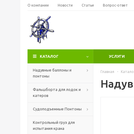
О компании
Новости
Статьи
Вопрос-ответ
КАТАЛОГ
УСЛУГИ
Надувные баллоны и
Главная
-
Катало
понтоны
Надув
Фальшборта для лодок и
катеров
Судоподъемные Понтоны
Контрольный груз для
испытания крана