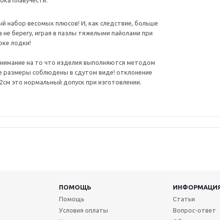
ока плавучести.
й набор весомых плюсов! И, как следствие, больше
а не берегу, играя в пазлы тяжелыми пайолами при
рке лодки!
нимание на то что изделия выполняются методом
се размеры соблюдены в сдутом виде! отклонение
-2см это нормальный допуск при изготовлении.
ПОМОЩЬ
ИНФОРМАЦИ
Помощь
Статьи
Условия оплаты
Вопрос-ответ