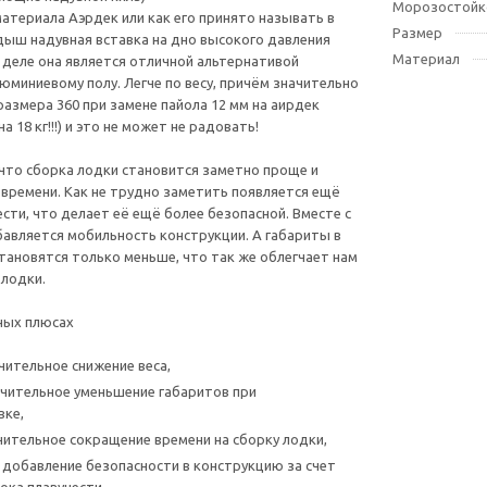
Морозостойк
материала Аэрдек или как его принято называть в
Размер
дыш надувная вставка на дно высокого давления
Материал
 деле она является отличной альтернативой
юминиевому полу. Легче по весу, причём значительно
размера 360 при замене пайола 12 мм на аирдек
а 18 кг!!!) и это не может не радовать!
что сборка лодки становится заметно проще и
времени. Как не трудно заметить появляется ещё
ести, что делает её ещё более безопасной. Вместе с
бавляется мобильность конструкции. А габариты в
тановятся только меньше, что так же облегчает нам
лодки.
ных плюсах
чительное снижение веса,
чительное уменьшение габаритов при
вке,
чительное сокращение времени на сборку лодки,
 добавление безопасности в конструкцию за счет