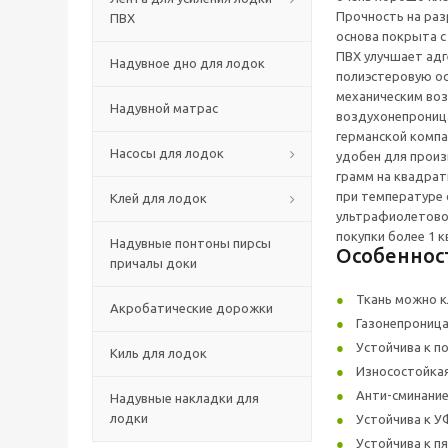
Прочность на раз
ПВХ
основа покрыта с
ПВХ улучшает адг
Надувное дно для лодок
полиэстеровую ос
механическим воз
Надувной матрас
воздухонепрониц
германской компа
Насосы для лодок
удобен для произ
грамм на квадрат
при температуре о
Клей для лодок
ультрафиолетовом
покупки более 1 к
Надувные понтоны пирсы
Особенност
причалы доки
Ткань можно к
Акробатические дорожки
Газонепрониц
Устойчива к п
Киль для лодок
Износостойка
Анти-сминани
Надувные накладки для
лодки
Устойчива к У
Устойчива к п