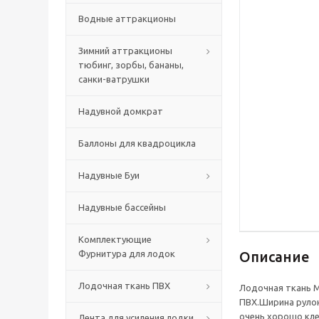
Водные аттракционы
Зимний аттракционы
тюбинг, зорбы, бананы,
санки-ватрушки
Надувной домкрат
Баллоны для квадроцикла
Надувные Буи
Надувные бассейны
Комплектующие
Фурнитура для лодок
Описание
Лодочная ткань ПВХ
Лодочная ткань Me
ПВХ.Ширина рулон
очень хорошо кле
Лента для усиления лодки