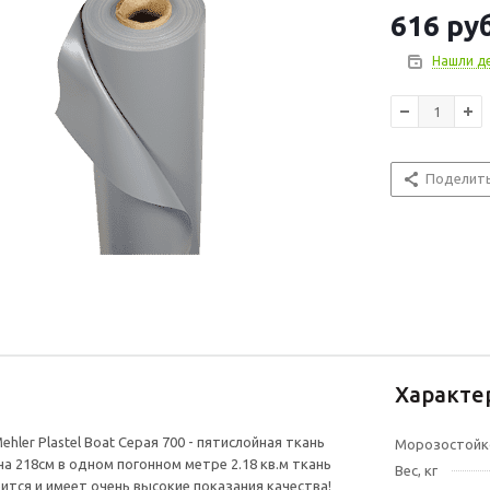
ПВХ улучшает 
616
руб
полиэстеровую
механическим 
Нашли д
воздухонепро
германской ко
удобен для пр
700 грамм на 
свойства при т
Поделит
ультрафиолето
покупки более
Характе
hler Plastel Boat Серая 700 - пятислойная ткань
Морозостойк
а 218см в одном погонном метре 2.18 кв.м ткань
Вес, кг
ится и имеет очень высокие показания качества!