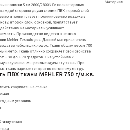
Материал
рыв полоски 5 см 2800/2800N Ее полиэстеровая
 каждой стороны двумя слоями ПВХ, первый слой
езию и препятствует проникновению воздуха в
нову, второй слой, основной, препятствует
действиям на материал и усиливает
аемость. Производство ведется в чешско-
нии Mehler Texnologies. Данный материал очень
водства небольших лодок. Ткань общим весом 700
ный метр. Ткань отлично сохраняет свои свойства
т – 30 до + 70 градусов. Она устойчива к
у излучению. Мы рекомендуем эту ткань! При
в.м ткань нарезается кратно погонному метру.
ь ПВХ ткани MEHLER 750 г/м.кв.
леить сваривать на станке
аемая
огодным условиям
я
е
Ф-излучению
ятнам