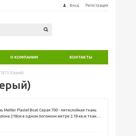
Вход
Регистрация
О КОМПАНИИ
КОНТАКТЫ
 TE75 (Серый)
Серый)
 Mehler Plastel Boat Серая 700 - пятислойная ткань
лона 218см в одном погонном метре 2.18 кв.м ткань
клеится и имеет очень высокие показания качества!
разрыв полоски 5 см 2800/2800N Ее полиэстеровая
а с каждой стороны двумя слоями ПВХ, первый слой