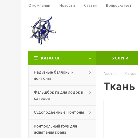
О компании
Новости
Статьи
Вопрос-ответ
КАТАЛОГ
УСЛУГИ
Надувные баллоны и
Главная
-
Катало
понтоны
Ткань 
Фальшборта для лодок и
катеров
Судоподъемные Понтоны
Контрольный груз для
испытания крана