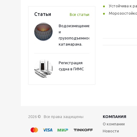
Устойчива к 
Морозостойкос
Статьи
Все статьи
Водоизмещение
и
грузоподъемность
катамарана.
Регистрация
судна в ГИМС
2026 © Все права защищены
КОМПАНИЯ
О компании
Новости