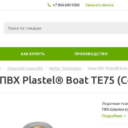
+7 904 640 5000
Заказать звонок
КАК КУПИТЬ
ПРОИЗВОДСТВО
г
-
Лодочная ткань ПВХ
-
Mehler Texnologies
-
Ткань ПВХ Plastel® Boat
ПВХ Plastel® Boat TE75 (
Лодочная ткань
ПВХ.Ширина ру
очень хорошо 
Подробнее
Прочность на 
основа покрыт