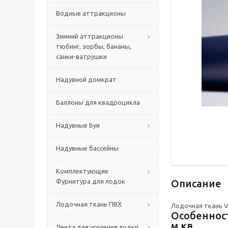
Водные аттракционы
Зимний аттракционы
тюбинг, зорбы, бананы,
санки-ватрушки
Надувной домкрат
Баллоны для квадроцикла
Надувные Буи
Надувные бассейны
Комплектующие
Фурнитура для лодок
Описание
Лодочная ткань ПВХ
Лодочная ткань V
Особенност
м.кв.
Лента для усиления лодки