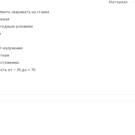
Материал
леить сваривать на станке
аемая
огодным условиям
я
е
Ф-излучению
ятнам
растяжению
ть от – 30 до + 70