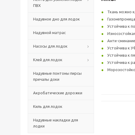
ПВХ
Ткань можно к
Надувное дно для лодок
Газонепрониц
Устойчива к п
Надувной матрас
Износостойка
Анти-сминани
Насосы для лодок
Устойчива к У
Устойчива к п
Клей для лодок
Устойчива к 
Морозостойкос
Надувные понтоны пирсы
причалы доки
Акробатические дорожки
Киль для лодок
Надувные накладки для
лодки