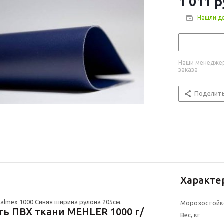
1 011
р
Нашли д
Наши менеджер
заказа
Поделит
Характе
almex 1000 Синяя ширина рулона 205см.
Морозостойк
ь ПВХ ткани MEHLER 1000 г/
Вес, кг