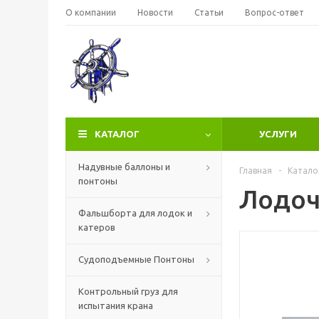
О компании
Новости
Статьи
Вопрос-ответ
КАТАЛОГ
УСЛУГИ
Надувные баллоны и
Главная
-
Катало
понтоны
Лодоч
Фальшборта для лодок и
катеров
Судоподъемные Понтоны
Контрольный груз для
испытания крана