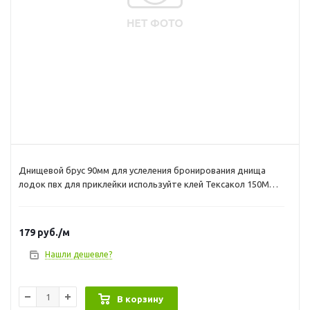
Днищевой брус 90мм для услеления бронирования днища
лодок пвх для приклейки используйте клей Тексакол 150М
Максимальный целый кусок 100м. Если у вас есть сомнения в
правильном выборе ленты то зайдите на нашу статью Как
подобрать защитную ленту
179
руб.
/м
Нашли дешевле?
В корзину