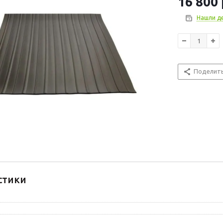
16 800
Нашли д
Поделит
стики