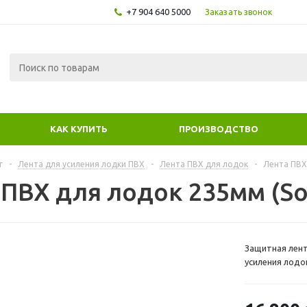
+7 904 640 5000
Заказать звонок
КАК КУПИТЬ
ПРОИЗВОДСТВО
г
-
Лента для усиления лодки ПВХ
-
Лента ПВХ для лодок
-
Лента ПВХ 
ПВХ для лодок 235мм (Sof
Защитная лент
усиления лодок
вес 1м около 
забронировать
лодки.