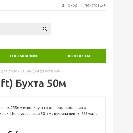
Вход
Регистрация
О КОМПАНИИ
КОНТАКТЫ
для лодок 235мм (Soft) Бухта 50м
t) Бухта 50м
а пвх 235мм используется для бронирования и
 пвх. Цена указана за 50 п.м., ширина ленты 235мм
460г Толщина 1.1-2 мм. Такой лентой можно
 днище лодки пвх, либо сделать усиление баллонов