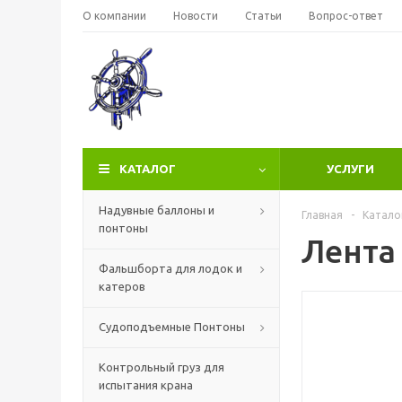
О компании
Новости
Статьи
Вопрос-ответ
КАТАЛОГ
УСЛУГИ
Надувные баллоны и
Главная
-
Катало
понтоны
Лента 
Фальшборта для лодок и
катеров
Судоподъемные Понтоны
Контрольный груз для
испытания крана