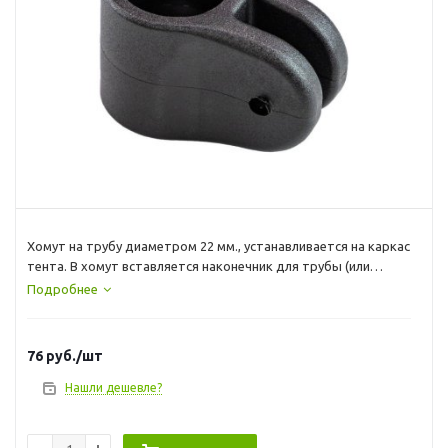
Хомут на трубу диаметром 22 мм., устанавливается на каркас
тента. В хомут вставляется наконечник для трубы (или
похожий на него). Материал - полиамид
Подробнее
76
руб.
/шт
Нашли дешевле?